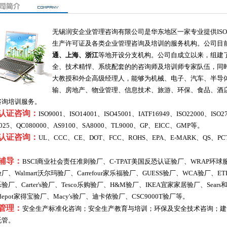
无锡润安企业管理咨询有限公司是华东地区一家专业提供IS
生产许可证及各类企业管理咨询及培训的服务机构。公司目
通、上海、浙江
等地开设分支机构。公司自成立以来，组建
全、技术精悍、系统配套的的咨询师及培训师专家队伍，同
大教授和外企高级经理人，能够为机械、电子、汽车、半导
输、房地产、物业管理、信息技术、旅游、环保、食品、酒
咨询培训服务。
认证咨询：
ISO9001、ISO14001、ISO45001、IATF16949、ISO22000、ISO2
7025、QC080000、AS9100、SA8000、TL9000、GP、EICC、GMP等。
认证咨询：
UL、CCC、CE、DOT、FCC、ROHS、EPA、E-MARK、QS、PC
辅导：
BSCI商业社会责任准则验厂、C-TPAT美国反恐认证验厂、WRAP环
厂、Walmart沃尔玛验厂、Carrefour家乐福验厂、GUESS验厂、WCA验厂、E
验厂、Carter's验厂、Tesco乐购验厂、H&M验厂、IKEA宜家家居验厂、Sears和K-
edepot家得宝验厂、Macy's验厂、迪卡侬验厂、CSC9000T验厂等。
管理：
安全生产标准化咨询；安全生产教育与培训；环保及安全技术咨询；建
托管。