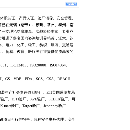
O体系认证、产品认证、验厂辅导、安全管理、
前已在
无锡（总部）、
苏州、常州、泰州、南
了一支理论功底雄厚、实战经验丰富、专业齐
时引进了多名国内咨询培训界精英，江大、苏
体、电力、化工、轻工、纺织、服装、交通运
店、贸易、教育、医疗等行业提供优质高效的
7001、ISO13485、ISO20000、ISO14064、
T、GS、VDE、FDA、SGS、CSA、REACH
球服装生产社会责任原则验厂、ETI英国道德贸易
TI验厂、ICTI验厂、AVE验厂、SEDEX验厂、可
mart验厂、Target验厂、Jcpenney验厂、
设项目可行性报告；各种安全事务代理；安全